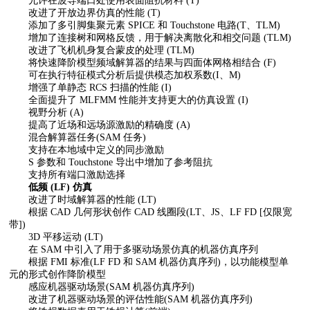
允许在波导端口处使用表面阻抗材料 (T)
改进了开放边界仿真的性能 (T)
添加了多引脚集聚元素 SPICE 和 Touchstone 电路(T、TLM)
增加了连接树和网格反馈，用于解决离散化和相交问题 (TLM)
改进了飞机机身复合蒙皮的处理 (TLM)
将快速降阶模型频域解算器的结果与四面体网格相结合 (F)
可在执行特征模式分析后提供模态加权系数(I、M)
增强了单静态 RCS 扫描的性能 (I)
全面提升了 MLFMM 性能并支持更大的仿真设置 (I)
视野分析 (A)
提高了近场和远场源激励的精确度 (A)
混合解算器任务(SAM 任务)
支持在本地域中定义的同步激励
S 参数和 Touchstone 导出中增加了参考阻抗
支持所有端口激励选择
低频 (LF) 仿真
改进了时域解算器的性能 (LT)
根据 CAD 几何形状创作 CAD 线圈段(LT、JS、LF FD [仅限宽
带])
3D 平移运动 (LT)
在 SAM 中引入了用于多驱动场景仿真的机器仿真序列
根据 FMI 标准(LF FD 和 SAM 机器仿真序列)，以功能模型单
元的形式创作降阶模型
感应机器驱动场景(SAM 机器仿真序列)
改进了机器驱动场景的评估性能(SAM 机器仿真序列)