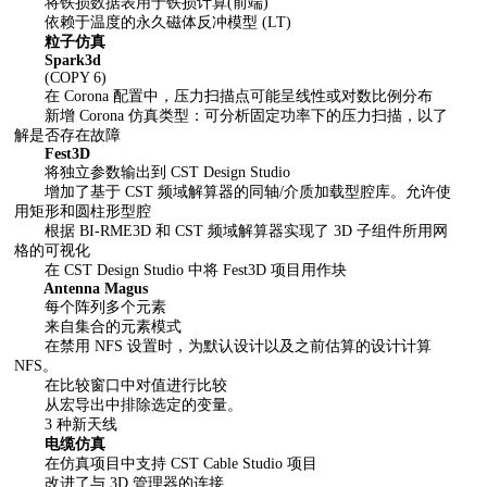
将铁损数据表用于铁损计算(前端)
依赖于温度的永久磁体反冲模型 (LT)
粒子仿真
Spark3d
(COPY 6)
在 Corona 配置中，压力扫描点可能呈线性或对数比例分布
新增 Corona 仿真类型：可分析固定功率下的压力扫描，以了
解是否存在故障
Fest3D
将独立参数输出到 CST Design Studio
增加了基于 CST 频域解算器的同轴/介质加载型腔库。允许使
用矩形和圆柱形型腔
根据 BI-RME3D 和 CST 频域解算器实现了 3D 子组件所用网
格的可视化
在 CST Design Studio 中将 Fest3D 项目用作块
Antenna Magus
每个阵列多个元素
来自集合的元素模式
在禁用 NFS 设置时，为默认设计以及之前估算的设计计算
NFS。
在比较窗口中对值进行比较
从宏导出中排除选定的变量。
3 种新天线
电缆仿真
在仿真项目中支持 CST Cable Studio 项目
改进了与 3D 管理器的连接