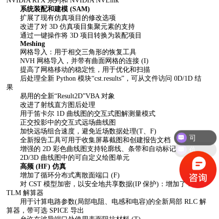
NVIDIA RTX 系列和 NVIDIA NVLink
系统装配和建模 (SAM)
扩展了现有仿真项目的修改选项
改进了对 3D 仿真项目集聚元素的支持
通过一键操作将 3D 项目转换为装配项目
Meshing
网格导入：用于相交三角形的恢复工具
NVH 网格导入，并带有曲面网格的连接 (I)
提高了网格移动的稳定性，用于优化和扫描
后处理全新 Python 模块“cst.results”，可从文件访问 0D/1D 结
果
易用的全新“Result2D”VBA 对象
改进了射线直方图后处理
用于笛卡尔 1D 曲线图的交互式图解测量模式
正交投影中的交互式远场曲线图
可以介绍下你们的产品么？
加快远场组合速度，避免近场数据处理(T、F)
全新报告工具可用于收集屏幕截图和创建报告文档
你们是怎么收费的呢？
增强的 2D 彩色曲线图支持轮廓线、条带和自动标记
2D/3D 曲线图中的可自定义绘图单元
高频 (HF) 仿真
增加了循环分布式离散面端口 (F)
对 CST 模型加密，以安全地共享数据(IP 保护)：增加了 FD 和
TLM 解算器
用于计算电路参数(局部电阻、电感和电容)的全新局部 RLC 解
算器，带可选 SPICE 导出