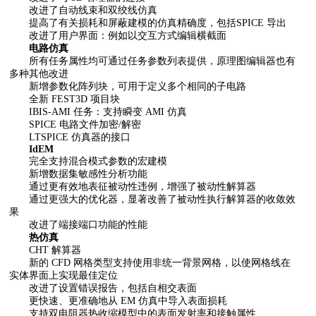
改进了自动线束和双绞线仿真
提高了有关损耗和屏蔽建模的仿真精确度，包括SPICE 导出
改进了用户界面：例如以交互方式编辑横截面
电路仿真
所有任务属性均可通过任务参数列表提供，原理图编辑器也有
多种其他改进
新增参数化阵列块，可用于定义多个相同的子电路
全新 FEST3D 项目块
IBIS-AMI 任务：支持瞬变 AMI 仿真
SPICE 电路文件加密/解密
LTSPICE 仿真器的接口
IdEM
完全支持混合模式参数的宏建模
新增数据集敏感性分析功能
通过更有效地表征被动性违例，增强了被动性解算器
通过更强大的优化器，显著改善了被动性执行解算器的收敛效
果
改进了端接端口功能的性能
热仿真
CHT 解算器
新的 CFD 网格类型支持使用非统一背景网格，以使网格线在
实体界面上实现最佳定位
改进了设置错误报告，包括自相交表面
更快速、更准确地从 EM 仿真中导入表面损耗
支持双电阻器热收缩模型中的表面发射率和接触属性