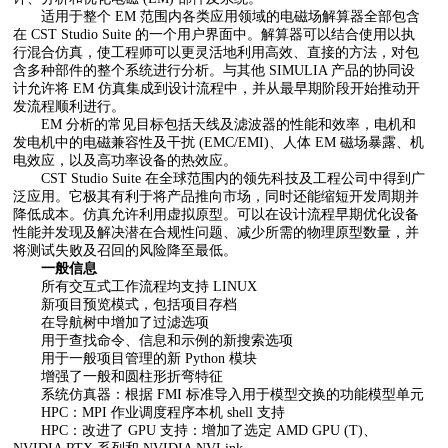
适用于整个 EM 范围内各类应用领域的电磁场解算器全部包含
在 CST Studio Suite 的一个用户界面中。解算器可以结合使用以执
行混合仿真，使工程师可以更灵活地利用高效、直接的方法，对包
含多种部件的整个系统进行分析。与其他 SIMULIA 产品的协同设
计允许将 EM 仿真集成到设计流程中，并从最早期阶段开始推动开
发流程顺利进行。
EM 分析的常见目标包括天线及滤波器的性能和效率，电机和
发电机中的电磁兼容性及干扰 (EMC/EMI)、人体 EM 磁场暴露、机
电效应，以及高功率设备的热效应。
CST Studio Suite 在全球范围内的领先科技及工程公司中得到广
泛应用。它极其有利于将产品推向市场，同时还能缩短开发周期并
降低成本。仿真允许利用虚拟原型。可以在设计流程早期优化设备
性能并发现及解决潜在合规性问题、减少所需的物理原型数量，并
将测试失败及召回的风险降至最低。
一般信息
所有交互式工作流程均支持 LINUX
新项目预览模式，包括项目存档
在导航树中增加了过滤选项
用于查找命令、信息和示例的新搜索选项
用于一般项目管理的新 Python 模块
增强了一般和圆柱形折弯特征
系统仿真器：根据 FMI 标准导入用于模型交换的功能模型单元
HPC：MPI 作业调度程序本机 shell 支持
HPC：改进了 GPU 支持：增加了选定 AMD GPU (T)、